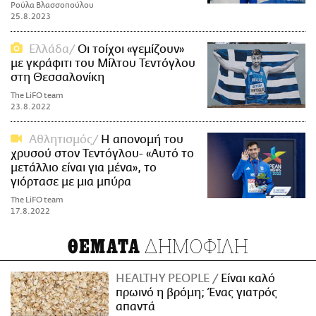
Ρούλα Βλασσοπούλου
25.8.2023
Ελλάδα
Οι τοίχοι «γεμίζουν»
με γκράφιτι του Μίλτου Τεντόγλου
στη Θεσσαλονίκη
The LiFO team
23.8.2022
Αθλητισμός
Η απονομή του
χρυσού στον Τεντόγλου- «Αυτό το
μετάλλιο είναι για μένα», το
γιόρτασε με μια μπύρα
The LiFO team
17.8.2022
ΔΗΜΟΦΙΛΗ
ΘΕΜΑΤΑ
HEALTHY PEOPLE
Είναι καλό
πρωινό η βρόμη; Ένας γιατρός
απαντά