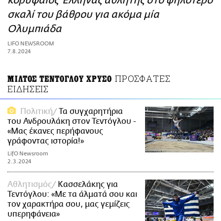
κορυφαίος Έλληνας αθλητής στο ψηλότερο
ΑΜΠΑ
σκαλί του βάθρου για ακόμα μία
PRINT
Ολυμπιάδα
LIFO NEWSROOM
7.8.2024
ΠΡΟΣΦΑΤΕΣ
ΜΙΛΤΟΣ ΤΕΝΤΟΓΛΟΥ ΧΡΥΣΟ
ΕΙΔΗΣΕΙΣ
Πολιτική
Τα συγχαρητήρια
του Ανδρουλάκη στον Τεντόγλου -
«Μας έκανες περήφανους
γράφοντας ιστορία!»
LifO Newsroom
2.3.2024
Αθλητισμός
Κασσελάκης για
Τεντόγλου: «Με τα άλματά σου και
τον χαρακτήρα σου, μας γεμίζεις
υπερηφάνεια»