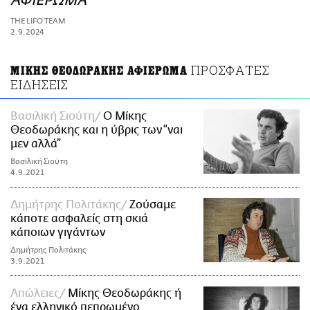
ΑΦΙΕΡΩΜΑ
ΑΜΠΑ
THE LIFO TEAM
PRINT
2.9.2024
ΠΡΟΣΦΑΤΕΣ
ΜΙΚΗΣ ΘΕΟΔΩΡΑΚΗΣ ΑΦΙΕΡΩΜΑ
ΕΙΔΗΣΕΙΣ
Bασιλική Σιούτη
Ο Μίκης
Θεοδωράκης και η ύβρις των “ναι
μεν αλλά”
Βασιλική Σιούτη
4.9.2021
Δημήτρης Πολιτάκης
Ζούσαμε
κάποτε ασφαλείς στη σκιά
κάποιων γιγάντων
Δημήτρης Πολιτάκης
3.9.2021
Απώλειες
Μίκης Θεοδωράκης ή
ένα ελληνικό πεπρωμένο