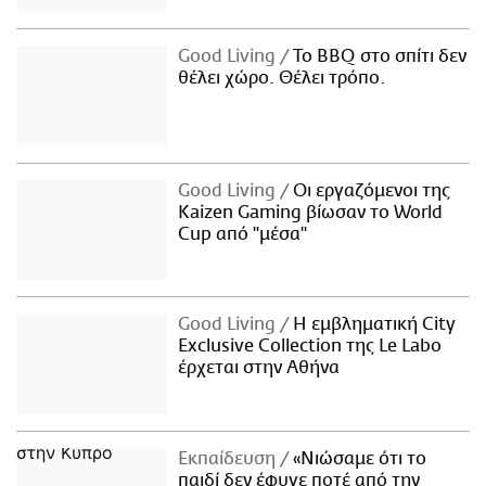
Good Living
Το BBQ στο σπίτι δεν
θέλει χώρο. Θέλει τρόπο.
Good Living
Οι εργαζόμενοι της
Kaizen Gaming βίωσαν το World
Cup από "μέσα"
Good Living
Η εμβληματική City
Exclusive Collection της Le Labo
έρχεται στην Αθήνα
Εκπαίδευση
«Νιώσαμε ότι το
παιδί δεν έφυγε ποτέ από την