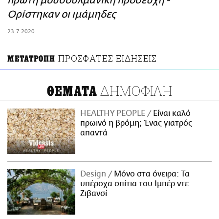
πρώτη μουσουλμανική προσευχή -
ΑΜΠΑ
Ορίστηκαν οι ιμάμηδες
PRINT
23.7.2020
ΠΡΟΣΦΑΤΕΣ ΕΙΔΗΣΕΙΣ
ΜΕΤΑΤΡΟΠΗ
ΔΗΜΟΦΙΛΗ
ΘΕΜΑΤΑ
HEALTHY PEOPLE
Είναι καλό
πρωινό η βρόμη; Ένας γιατρός
απαντά
Design
Μόνο στα όνειρα: Τα
υπέροχα σπίτια του Ιμπέρ ντε
Ζιβανσί