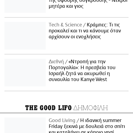
της σφοδρής σύγκρουσης - Νεκροί
μητέρα και γιος
Τech & Science
Κράμπες: Τι τις
προκαλεί και τι να κάνουμε όταν
αρχίσουν οι ενοχλήσεις
Διεθνή
«Ντροπή για την
Πορτογαλία»: Η πρεσβεία του
Ισραήλ ζητά να ακυρωθεί η
συναυλία του Kanye West
ΔΗΜΟΦΙΛΗ
THE GOOD LIFO
Good Living
Η ιδανική summer
Friday ξεκινά με δουλειά στο σπίτι
και καταλήγει σε κάποιο νησί