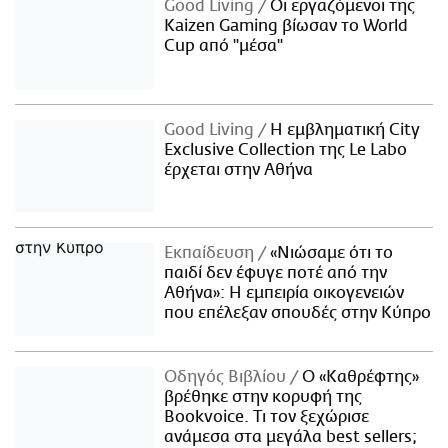
Good Living
Οι εργαζόμενοι της
Kaizen Gaming βίωσαν το World
Cup από "μέσα"
Good Living
Η εμβληματική City
Exclusive Collection της Le Labo
έρχεται στην Αθήνα
Εκπαίδευση
«Νιώσαμε ότι το
παιδί δεν έφυγε ποτέ από την
Αθήνα»: Η εμπειρία οικογενειών
που επέλεξαν σπουδές στην Κύπρο
Οδηγός Βιβλίου
Ο «Καθρέφτης»
βρέθηκε στην κορυφή της
Bookvoice. Τι τον ξεχώρισε
ανάμεσα στα μεγάλα best sellers;