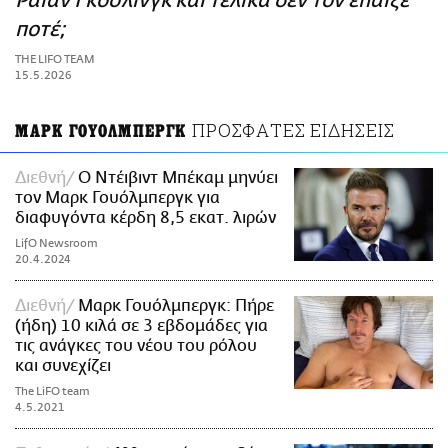
Ράιαν Γκόσλινγκ και τελικά δεν τον έπαιξε
ΑΜΠΑ
ποτέ;
PRINT
THE LIFO TEAM
15.5.2026
ΠΡΟΣΦΑΤΕΣ ΕΙΔΗΣΕΙΣ
ΜΑΡΚ ΓΟΥΟΛΜΠΕΡΓΚ
Διεθνή
Ο Ντέιβιντ Μπέκαμ μηνύει
τον Μαρκ Γουόλμπεργκ για
διαφυγόντα κέρδη 8,5 εκατ. λιρών
LifO Newsroom
20.4.2024
Διεθνή
Μαρκ Γουόλμπεργκ: Πήρε
(ήδη) 10 κιλά σε 3 εβδομάδες για
τις ανάγκες του νέου του ρόλου
και συνεχίζει
The LiFO team
4.5.2021