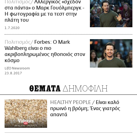
Πολιτισμός
Αλλεργικός «σχεδόν
στα πάντα» ο Μαρκ Γουόλμπεργκ -
Η φωτογραφία με τα τεστ στην
πλάτη του
1.7.2020
Πολιτισμός
Forbes: O Mark
Wahlberg είναι ο πιο
ακριβοπληρωμένος ηθοποιός στον
κόσμο
LifO Newsroom
23.8.2017
ΔΗΜΟΦΙΛΗ
ΘΕΜΑΤΑ
HEALTHY PEOPLE
Είναι καλό
πρωινό η βρόμη; Ένας γιατρός
απαντά