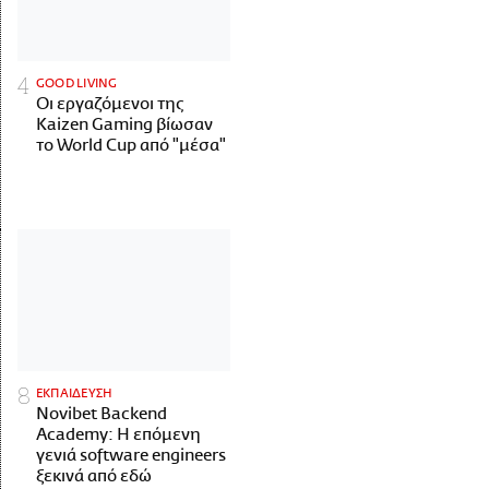
GOOD LIVING
Οι εργαζόμενοι της
Kaizen Gaming βίωσαν
το World Cup από "μέσα"
ΕΚΠΑΙΔΕΥΣΗ
Novibet Backend
Academy: Η επόμενη
γενιά software engineers
ξεκινά από εδώ