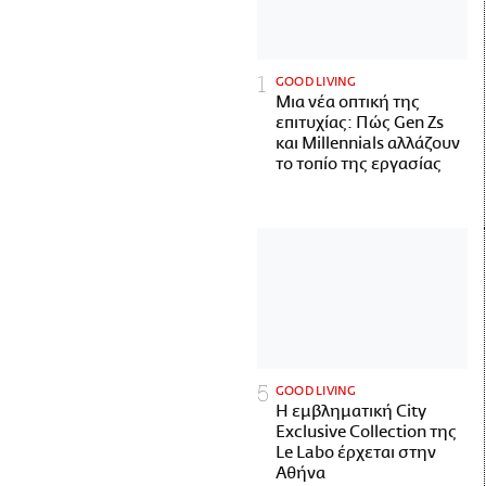
GOOD LIVING
Μια νέα οπτική της
επιτυχίας: Πώς Gen Zs
και Millennials αλλάζουν
το τοπίο της εργασίας
GOOD LIVING
Η εμβληματική City
Exclusive Collection της
Le Labo έρχεται στην
Αθήνα