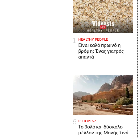
HEALTHY PEOPLE
Είναι καλό πρωινό η
βρόμη; Ένας γιατρός
απαντά
ΡΕΠΟΡΤΑΖ
Το θολό και δύσκολο
μέλλον της Μονής Σινά