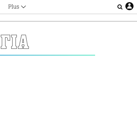
Plus
Θέματα
Συνεντεύξεις
Videos
ΓΙΑ
τα
Αφιερώματα
Ζώδια
Εξομολογήσεις
Blogs
η
Οι Αθηναίοι
Απώλειες
Lgbtqi+
Επιλογές