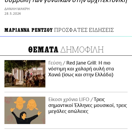
συμβολή των γυναικών στην αρχιτεκτονική
ΑΜΠΑ
ΔΑΝΑΗ ΜΑΚΡΗ
PRINT
28.5.2024
ΠΡΟΣΦΑΤΕΣ ΕΙΔΗΣΕΙΣ
ΜΑΡΙΑΝΝΑ ΡΕΝΤΖΟΥ
ΔΗΜΟΦΙΛΗ
ΘΕΜΑΤΑ
Γεύση
Red Jane Grill: Η πιο
νόστιμη και χαλαρή αυλή στα
Χανιά (ίσως και στην Ελλάδα)
Είκοσι χρόνια LIFO
Tρεις
σημαντικοί Έλληνες μουσικοί, τρεις
μεγάλες απώλειες