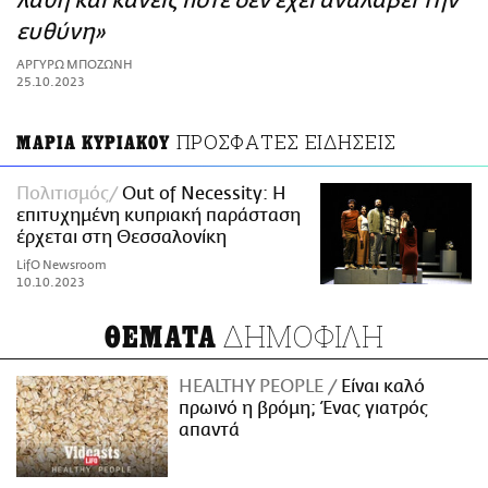
λάθη και κανείς ποτέ δεν έχει αναλάβει την
ΑΜΠΑ
ευθύνη»
PRINT
ΑΡΓΥΡΩ ΜΠΟΖΩΝΗ
25.10.2023
ΠΡΟΣΦΑΤΕΣ ΕΙΔΗΣΕΙΣ
ΜΑΡΙΑ ΚΥΡΙΑΚΟΥ
Πολιτισμός
Out of Necessity: H
επιτυχημένη κυπριακή παράσταση
έρχεται στη Θεσσαλονίκη
LifO Newsroom
10.10.2023
ΔΗΜΟΦΙΛΗ
ΘΕΜΑΤΑ
HEALTHY PEOPLE
Είναι καλό
πρωινό η βρόμη; Ένας γιατρός
απαντά