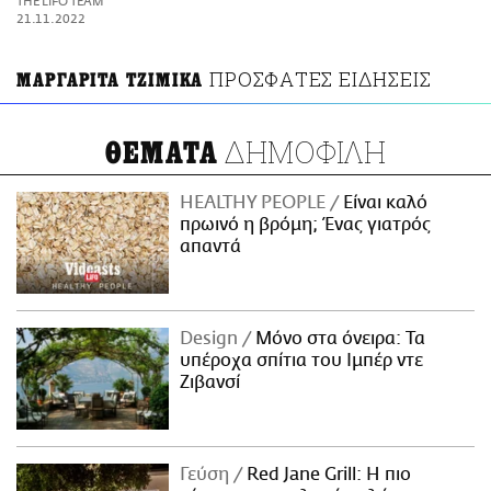
THE LIFO TEAM
ΑΜΠΑ
21.11.2022
PRINT
ΠΡΟΣΦΑΤΕΣ ΕΙΔΗΣΕΙΣ
ΜΑΡΓΑΡΙΤΑ ΤΖΙΜΙΚΑ
ΔΗΜΟΦΙΛΗ
ΘΕΜΑΤΑ
HEALTHY PEOPLE
Είναι καλό
πρωινό η βρόμη; Ένας γιατρός
απαντά
Design
Μόνο στα όνειρα: Τα
υπέροχα σπίτια του Ιμπέρ ντε
Ζιβανσί
Γεύση
Red Jane Grill: Η πιο