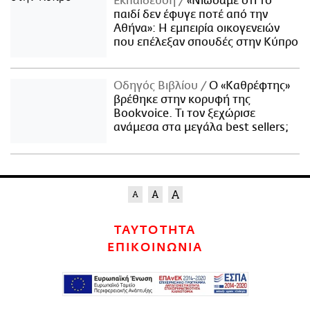
Εκπαίδευση
«Νιώσαμε ότι το
παιδί δεν έφυγε ποτέ από την
Αθήνα»: Η εμπειρία οικογενειών
που επέλεξαν σπουδές στην Κύπρο
Οδηγός Βιβλίου
Ο «Καθρέφτης»
βρέθηκε στην κορυφή της
Bookvoice. Τι τον ξεχώρισε
ανάμεσα στα μεγάλα best sellers;
ΤΑΥΤΟΤΗΤΑ
ΕΠΙΚΟΙΝΩΝΙΑ