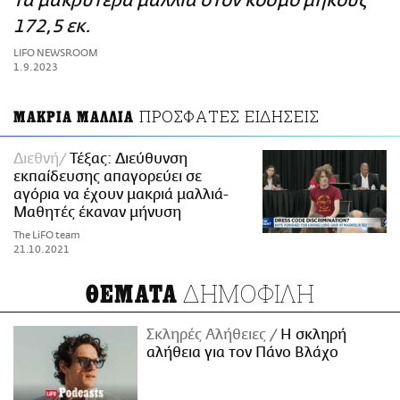
τα μακρύτερα μαλλιά στον κόσμο μήκους
ΑΜΠΑ
172,5 εκ.
PRINT
LIFO NEWSROOM
1.9.2023
ΠΡΟΣΦΑΤΕΣ ΕΙΔΗΣΕΙΣ
ΜΑΚΡΙΑ ΜΑΛΛΙΑ
Διεθνή
Τέξας: Διεύθυνση
εκπαίδευσης απαγορεύει σε
αγόρια να έχουν μακριά μαλλιά-
Μαθητές έκαναν μήνυση
The LiFO team
21.10.2021
ΔΗΜΟΦΙΛΗ
ΘΕΜΑΤΑ
Σκληρές Αλήθειες
H σκληρή
αλήθεια για τον Πάνο Βλάχο