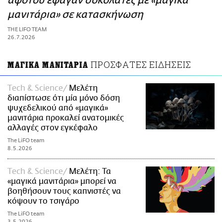
αφότου έφαγαν σοκολάτες με «μαγικά
ΑΜΠΑ
μανιτάρια» σε κατασκήνωση
PRINT
THE LIFO TEAM
26.7.2026
ΠΡΟΣΦΑΤΕΣ ΕΙΔΗΣΕΙΣ
ΜΑΓΙΚΑ ΜΑΝΙΤΑΡΙΑ
Τech & Science
Μελέτη
διαπίστωσε ότι μία μόνο δόση
ψυχεδελικού από «μαγικά»
μανιτάρια προκαλεί ανατομικές
αλλαγές στον εγκέφαλο
The LiFO team
8.5.2026
Τech & Science
Μελέτη: Τα
«μαγικά μανιτάρια» μπορεί να
βοηθήσουν τους καπνιστές να
κόψουν το τσιγάρο
The LiFO team
3.5.2026