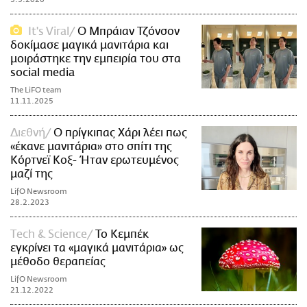
It's Viral
Ο Μπράιαν Τζόνσον
δοκίμασε μαγικά μανιτάρια και
μοιράστηκε την εμπειρία του στα
social media
The LiFO team
11.11.2025
Διεθνή
Ο πρίγκιπας Χάρι λέει πως
«έκανε μανιτάρια» στο σπίτι της
Κόρτνεϊ Κοξ- Ήταν ερωτευμένος
μαζί της
LifO Newsroom
28.2.2023
Τech & Science
Το Κεμπέκ
εγκρίνει τα «μαγικά μανιτάρια» ως
μέθοδο θεραπείας
LifO Newsroom
21.12.2022