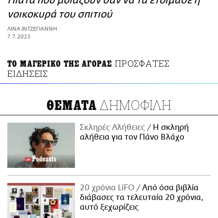
Πιάτα που μοιάζουν σαν να τα ετοίμασε η
ΑΜΠΑ
νοικοκυρά του σπιτιού
PRINT
ΛΙΝΑ ΙΝΤΖΕΓΙΑΝΝΗ
7.7.2023
ΠΡΟΣΦΑΤΕΣ
ΤΟ ΜΑΓΕΡΙΚΟ ΤΗΣ ΑΓΟΡΑΣ
ΕΙΔΗΣΕΙΣ
ΔΗΜΟΦΙΛΗ
ΘΕΜΑΤΑ
Σκληρές Αλήθειες
H σκληρή
αλήθεια για τον Πάνο Βλάχο
20 χρόνια LiFO
Από όσα βιβλία
διάβασες τα τελευταία 20 χρόνια,
αυτό ξεχωρίζεις