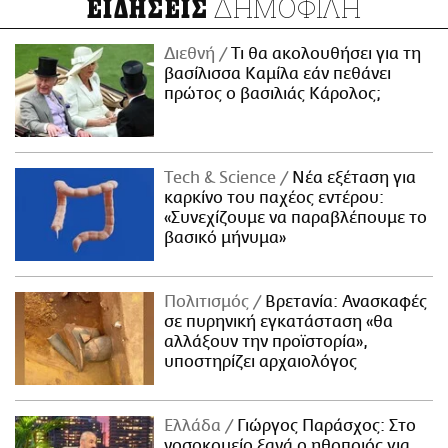
ΔΗΜΟΦΙΛΗ
ΕΙΔΗΣΕΙΣ
Διεθνή
Τι θα ακολουθήσει για τη
βασίλισσα Καμίλα εάν πεθάνει
πρώτος ο βασιλιάς Κάρολος;
Τech & Science
Νέα εξέταση για
καρκίνο του παχέος εντέρου:
«Συνεχίζουμε να παραβλέπουμε το
βασικό μήνυμα»
Πολιτισμός
Βρετανία: Ανασκαφές
σε πυρηνική εγκατάσταση «θα
αλλάξουν την προϊστορία»,
υποστηρίζει αρχαιολόγος
Ελλάδα
Γιώργος Παράσχος: Στο
νοσοκομείο ξανά ο ηθοποιός για