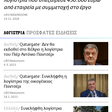
λογίστρια που υπεξαίρεσε 450.000 ευρώ
ΑΜΠΑ
από εταιρεία με συμμετοχή στο έργο
PRINT
LIFO NEWSROOM
14.11.2024
ΠΡΟΣΦΑΤΕΣ ΕΙΔΗΣΕΙΣ
ΛΟΓΙΣΤΡΙΑ
Διεθνή
Qatargate: Δεν θα
εκδοθεί στο Βέλγιο η λογίστρια
του Πιέρ Αντόνιο Παντσέρι
LifO Newsroom
9.5.2023
Διεθνή
Qatargate: Συνελήφθη η
λογίστρια της οικογένειας
Παντσέρι
LifO Newsroom
18.1.2023
Ελλάδα
Συνελήφθη λογίστρια