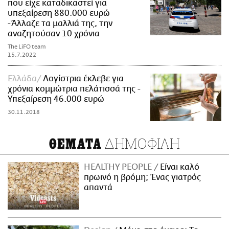
που είχε καταδικαστεί για
υπεξαίρεση 880.000 ευρώ
-Άλλαζε τα μαλλιά της, την
αναζητούσαν 10 χρόνια
The LiFO team
15.7.2022
Ελλάδα
Λογίστρια έκλεβε για
χρόνια κομμώτρια πελάτισσά της -
Υπεξαίρεση 46.000 ευρώ
30.11.2018
ΔΗΜΟΦΙΛΗ
ΘΕΜΑΤΑ
HEALTHY PEOPLE
Είναι καλό
πρωινό η βρόμη; Ένας γιατρός
απαντά