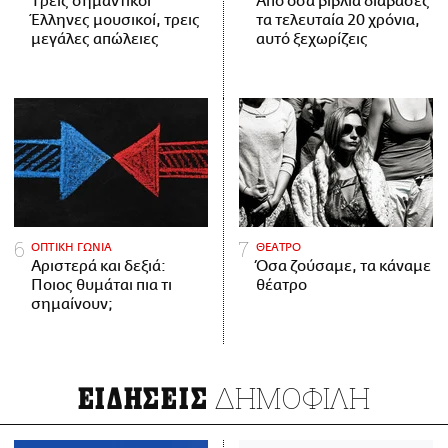
Tρεις σημαντικοί
Από όσα βιβλία διάβασες
Έλληνες μουσικοί, τρεις
τα τελευταία 20 χρόνια,
μεγάλες απώλειες
αυτό ξεχωρίζεις
ΟΠΤΙΚΗ ΓΩΝΙΑ
ΘΕΑΤΡΟ
Αριστερά και δεξιά:
Όσα ζούσαμε, τα κάναμε
Ποιος θυμάται πια τι
θέατρο
σημαίνουν;
ΔΗΜΟΦΙΛΗ
ΕΙΔΗΣΕΙΣ