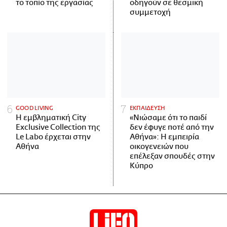
το τοπίο της εργασίας
οδηγούν σε θεσμική
συμμετοχή
GOOD LIVING
ΕΚΠΑΙΔΕΥΣΗ
Η εμβληματική City
«Νιώσαμε ότι το παιδί
Exclusive Collection της
δεν έφυγε ποτέ από την
Le Labo έρχεται στην
Αθήνα»: Η εμπειρία
Αθήνα
οικογενειών που
επέλεξαν σπουδές στην
Κύπρο