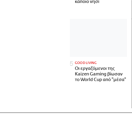
κάποιο νησί
GOOD LIVING
Οι εργαζόμενοι της
Kaizen Gaming βίωσαν
το World Cup από "μέσα"