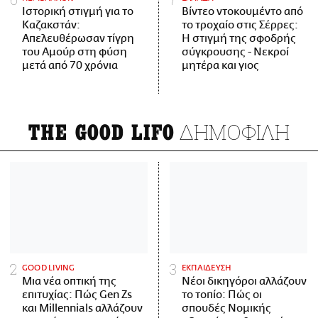
Ιστορική στιγμή για το
Βίντεο ντοκουμέντο από
Καζακστάν:
το τροχαίο στις Σέρρες:
Απελευθέρωσαν τίγρη
Η στιγμή της σφοδρής
του Αμούρ στη φύση
σύγκρουσης - Νεκροί
μετά από 70 χρόνια
μητέρα και γιος
ΔΗΜΟΦΙΛΗ
THE GOOD LIFO
GOOD LIVING
ΕΚΠΑΙΔΕΥΣΗ
Μια νέα οπτική της
Νέοι δικηγόροι αλλάζουν
επιτυχίας: Πώς Gen Zs
το τοπίο: Πώς οι
και Millennials αλλάζουν
σπουδές Νομικής