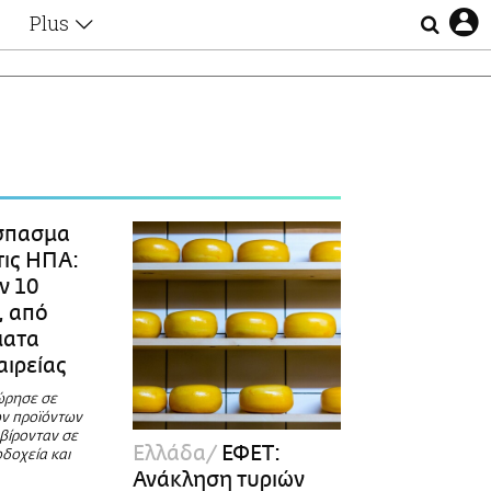
Plus
Θέματα
Συνεντεύξεις
Videos
τα
Αφιερώματα
Ζώδια
Εξομολογήσεις
Blogs
η
σπασμα
Οι Αθηναίοι
τις ΗΠΑ:
Απώλειες
ν 10
Lgbtqi+
, από
Επιλογές
ματα
αιρείας
ώρησε σε
ν προϊόντων
ρβίρονταν σε
Ελλάδα
ΕΦΕΤ:
δοχεία και
Ανάκληση τυριών