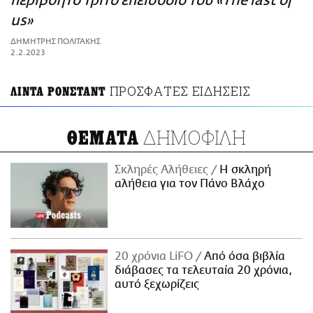
περιβόητο τρίτο επεισόδιο του «The last of
ΑΜΠΑ
us»
PRINT
ΔΗΜΗΤΡΗΣ ΠΟΛΙΤΑΚΗΣ
2.2.2023
ΠΡΟΣΦΑΤΕΣ ΕΙΔΗΣΕΙΣ
ΛΙΝΤΑ ΡΟΝΣΤΑΝΤ
ΔΗΜΟΦΙΛΗ
ΘΕΜΑΤΑ
Σκληρές Αλήθειες
H σκληρή
αλήθεια για τον Πάνο Βλάχο
20 χρόνια LiFO
Από όσα βιβλία
διάβασες τα τελευταία 20 χρόνια,
αυτό ξεχωρίζεις