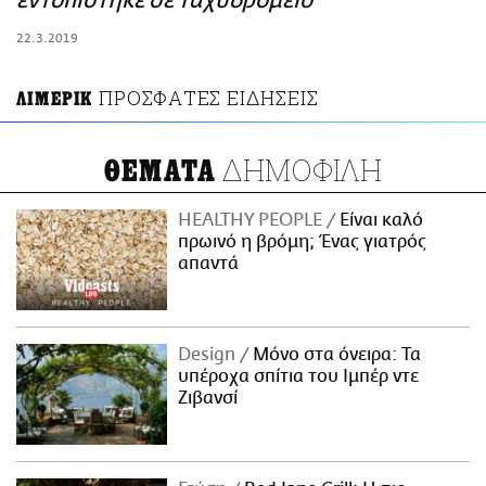
εντοπίστηκε σε ταχυδρομείο
ΑΜΠΑ
22.3.2019
PRINT
ΠΡΟΣΦΑΤΕΣ ΕΙΔΗΣΕΙΣ
ΛΙΜΕΡΙΚ
ΔΗΜΟΦΙΛΗ
ΘΕΜΑΤΑ
HEALTHY PEOPLE
Είναι καλό
πρωινό η βρόμη; Ένας γιατρός
απαντά
Design
Μόνο στα όνειρα: Τα
υπέροχα σπίτια του Ιμπέρ ντε
Ζιβανσί