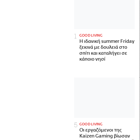
GOOD LIVING
Η ιδανική summer Friday
ξεκινά με δουλειά στο
σπίτι και καταλήγει σε
κάποιο νησί
GOOD LIVING
Οι εργαζόμενοι της
Kaizen Gaming βίωσαν