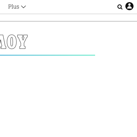
Plus
Θέματα
Συνεντεύξεις
Videos
ΛΟΥ
τα
Αφιερώματα
Ζώδια
Εξομολογήσεις
Blogs
η
Οι Αθηναίοι
Απώλειες
Lgbtqi+
Επιλογές