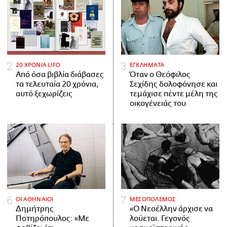
20 ΧΡΟΝΙΑ LIFO
ΕΓΚΛΗΜΑΤΑ
Από όσα βιβλία διάβασες
Όταν ο Θεόφιλος
τα τελευταία 20 χρόνια,
Σεχίδης δολοφόνησε και
αυτό ξεχωρίζεις
τεμάχισε πέντε μέλη της
οικογένειάς του
ΟΙ ΑΘΗΝΑΙΟΙ
ΜΕΣΟΠΟΛΕΜΟΣ
Δημήτρης
«Ο Νεοέλλην άρχισε να
Ποτηρόπουλος: «Με
λούεται. Γεγονός