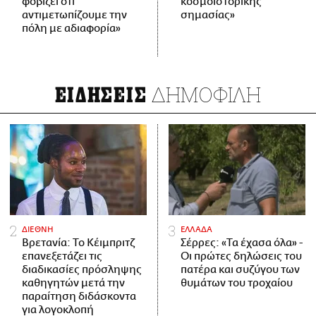
φοβίζει ότι
κοσμοϊστορικής
αντιμετωπίζουμε την
σημασίας»
πόλη με αδιαφορία»
ΔΗΜΟΦΙΛΗ
ΕΙΔΗΣΕΙΣ
ΔΙΕΘΝΗ
ΕΛΛΑΔΑ
Βρετανία: Το Κέιμπριτζ
Σέρρες: «Τα έχασα όλα» -
επανεξετάζει τις
Οι πρώτες δηλώσεις του
διαδικασίες πρόσληψης
πατέρα και συζύγου των
καθηγητών μετά την
θυμάτων του τροχαίου
παραίτηση διδάσκοντα
για λογοκλοπή