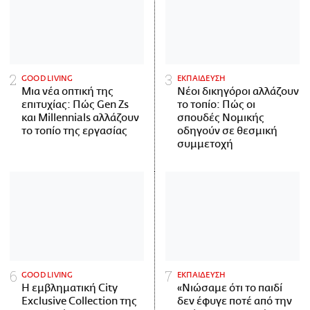
GOOD LIVING
ΕΚΠΑΙΔΕΥΣΗ
Μια νέα οπτική της
Νέοι δικηγόροι αλλάζουν
επιτυχίας: Πώς Gen Zs
το τοπίο: Πώς οι
και Millennials αλλάζουν
σπουδές Νομικής
το τοπίο της εργασίας
οδηγούν σε θεσμική
συμμετοχή
GOOD LIVING
ΕΚΠΑΙΔΕΥΣΗ
Η εμβληματική City
«Νιώσαμε ότι το παιδί
Exclusive Collection της
δεν έφυγε ποτέ από την