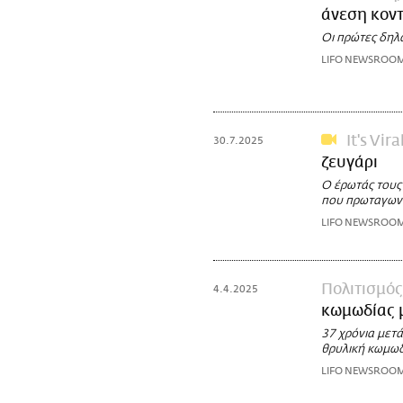
άνεση κοντ
Οι πρώτες δηλ
LIFO NEWSROO
It's Vira
30.7.2025
ζευγάρι
Ο έρωτάς τους 
που πρωταγωνι
LIFO NEWSROO
Πολιτισμός
4.4.2025
κωμωδίας μ
37 χρόνια μετά
θρυλική κωμωδ
LIFO NEWSROO