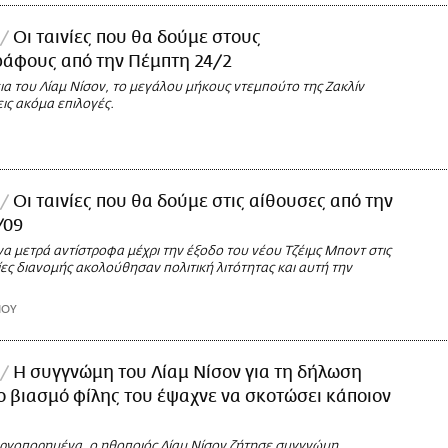
Οι ταινίες που θα δούμε στους
ράφους από την Πέμπτη 24/2
ια του Λίαμ Νίσον, το μεγάλου μήκους ντεμπούτο της Ζακλίν
εις ακόμα επιλογές.
Οι ταινίες που θα δούμε στις αίθουσες από την
/09
α μετρά αντίστροφα μέχρι την έξοδο τoυ νέου Τζέιμς Μποντ στις
είες διανομής ακολούθησαν πολιτική λιτότητας και αυτή την
ΙΟΥ
Η συγγνώμη του Λίαμ Νίσον για τη δήλωση
ο βιασμό φίλης του έψαχνε να σκοτώσει κάποιον
αργοπορημένα, ο ηθοποιός Λίαμ Νίσον ζήτησε συγγνώμη