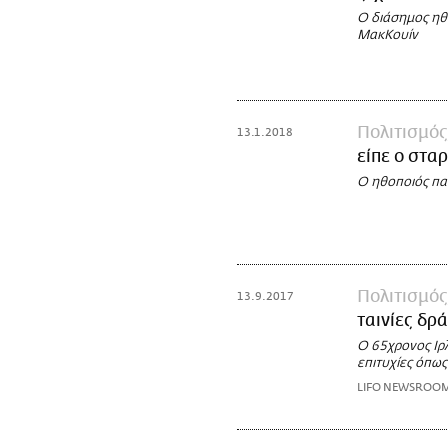
Ο διάσημος ηθο
ΜακΚουίν
Πολιτισμός
13.1.2018
είπε ο στα
Ο ηθοποιός παί
Πολιτισμός
13.9.2017
ταινίες δρ
Ο 65χρονος Ιρ
επιτυχίες όπως
LIFO NEWSROO