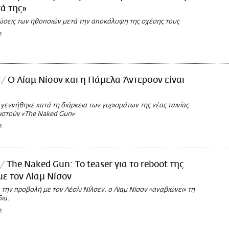
ά της»
ώσεις των ηθοποιών μετά την αποκάλυψη της σχέσης τους
M
l
O Λίαμ Νίσον και η Πάμελα Άντερσον είναι
γεννήθηκε κατά τη διάρκεια των γυρισμάτων της νέας ταινίας
στούν «The Naked Gun»
M
The Naked Gun: Το teaser για το reboot της
ε τον Λίαμ Νίσον
 την προβολή με τον Λέσλι Νίλσεν, ο Λίαμ Νίσον «αναβιώνει» τη
ια.
M