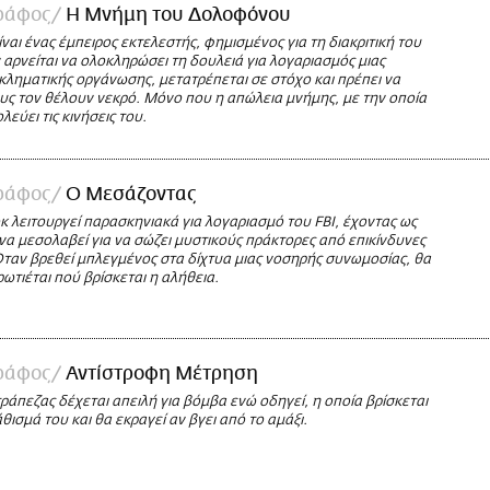
ράφος
Η Μνήμη του Δολοφόνου
ίναι ένας έμπειρος εκτελεστής, φημισμένος για τη διακριτική του
 αρνείται να ολοκληρώσει τη δουλειά για λογαριασμός μιας
κληματικής οργάνωσης, μετατρέπεται σε στόχο και πρέπει να
υς τον θέλουν νεκρό. Μόνο που η απώλεια μνήμης, με την οποία
λεύει τις κινήσεις του.
ράφος
Ο Μεσάζοντας
 λειτουργεί παρασκηνιακά για λογαριασμό του FBI, έχοντας ως
α μεσολαβεί για να σώζει μυστικούς πράκτορες από επικίνδυνες
Όταν βρεθεί μπλεγμένος στα δίχτυα μιας νοσηρής συνωμοσίας, θα
ρωτιέται πού βρίσκεται η αλήθεια.
ράφος
Αντίστροφη Μέτρηση
ράπεζας δέχεται απειλή για βόμβα ενώ οδηγεί, η οποία βρίσκεται
θισμά του και θα εκραγεί αν βγει από το αμάξι.