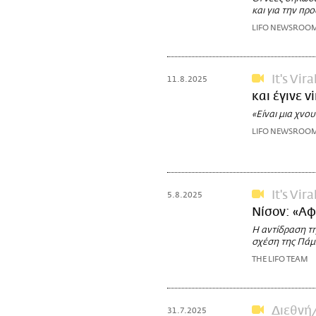
και για την πρ
LIFO NEWSROO
It's Vira
11.8.2025
και έγινε v
«Είναι μια χνο
LIFO NEWSROO
It's Vira
5.8.2025
Νίσον: «Α
Η αντίδραση τη
σχέση της Πάμ
THE LIFO TEAM
Διεθνή
31.7.2025