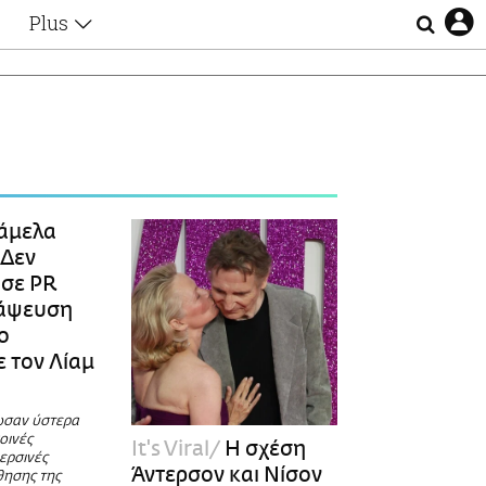
Plus
Θέματα
Συνεντεύξεις
Videos
τα
Αφιερώματα
Ζώδια
Εξομολογήσεις
Blogs
η
άμελα
Οι Αθηναίοι
«Δεν
Απώλειες
 σε PR
Lgbtqi+
ιάψευση
Επιλογές
ο
ε τον Λίαμ
ωσαν ύστερα
οινές
It's Viral
Η σχέση
περσινές
Άντερσον και Νίσον
θησης της