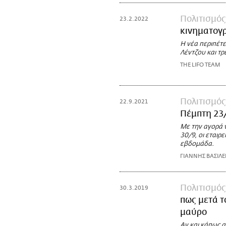
Πολιτισμός
23.2.2022
κινηματογ
Η νέα περιπέτε
Λέντζου και τρ
THE LIFO TEAM
Πολιτισμός
22.9.2021
Πέμπτη 23
Με την αγορά ν
30/9, οι εταιρ
εβδομάδα.
ΓΙΑΝΝΗΣ ΒΑΣΙΛΕ
Πολιτισμός
30.3.2019
πως μετά τ
μαύρο
Αν και κάπως 