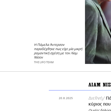
Η Πάμελα Άντερσον
παραδέχθηκε πως είχε μία μικρή
ρομαντική σχέση με τον Λίαμ
Νίσον
THE LIFO TEAM
ΛΙΑΜ ΝΙ
Διεθνή
Πά
20.8.2025
κύριος που
Οι νέες δηλώσ