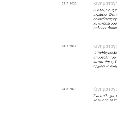
Κινηματογ
28.4.2022
Ο Άλεξ Λιους ε
ακρίβεια. Όταν
επικίνδυνης εγ
κυνηγήσει όσο
παλεύει, δυσκο
Κινηματογ
24.2.2022
O Τράβις Μπλοκ
αποστολή του ν
καταστάσεις. 
αρχίσει να ανα
Κινηματογ
24.8.2023
Ένα στέλεχος τ
κάτω από το κά