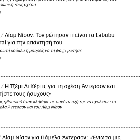
οσωπική τους σχέση
M
l
Λίαμ Νίσον: Τον ρώτησαν τι είναι τα Labubu
iral για την απάντησή του
υδωτή κούκλα ή μπορείς να τη φας;» ρώτησε
M
l
Η Τζέμι Λι Κέρτις για τη σχέση Άντερσον και
φήστε τους ήσυχους»
ς ηθοποιού όταν κλήθηκε σε συνέντευξή της να σχολιάσει τη
ελα Άντερσον και του Λίαμ Νίσον
Λίαμ Νίσον για Πάμελα Άντερσον: «Ένιωσα μια