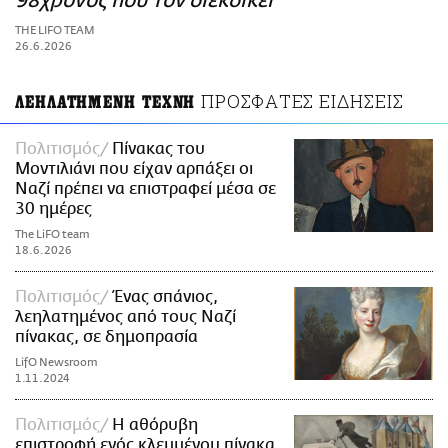
98χρονος που τον διεκδικεί
ΑΜΠΑ
THE LIFO TEAM
PRINT
26.6.2026
ΠΡΟΣΦΑΤΕΣ ΕΙΔΗΣΕΙΣ
ΛΕΗΛΑΤΗΜΕΝΗ ΤΕΧΝΗ
Πολιτισμός
Πίνακας του
Μοντιλιάνι που είχαν αρπάξει οι
Ναζί πρέπει να επιστραφεί μέσα σε
30 ημέρες
The LiFO team
18.6.2026
Πολιτισμός
Ένας σπάνιος,
λεηλατημένος από τους Ναζί
πίνακας, σε δημοπρασία
LifO Newsroom
1.11.2024
Πολιτισμός
Η αθόρυβη
επιστροφή ενός κλεμμένου πίνακα