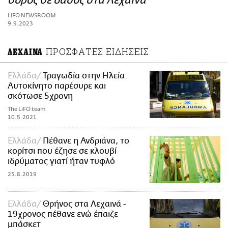
σορός σε δάσος στα Λεχαινά
ΑΜΠΑ
LIFO NEWSROOM
PRINT
9.9.2023
ΠΡΟΣΦΑΤΕΣ ΕΙΔΗΣΕΙΣ
ΛΕΧΑΙΝΑ
Ελλάδα
Τραγωδία στην Ηλεία:
Αυτοκίνητο παρέσυρε και
σκότωσε 5χρονη
The LiFO team
10.5.2021
Ελλάδα
Πέθανε η Ανδριάνα, το
κορίτσι που έζησε σε κλουβί
ιδρύματος γιατί ήταν τυφλό
25.8.2019
Ελλάδα
Θρήνος στα Λεχαινά -
19χρονος πέθανε ενώ έπαιζε
μπάσκετ