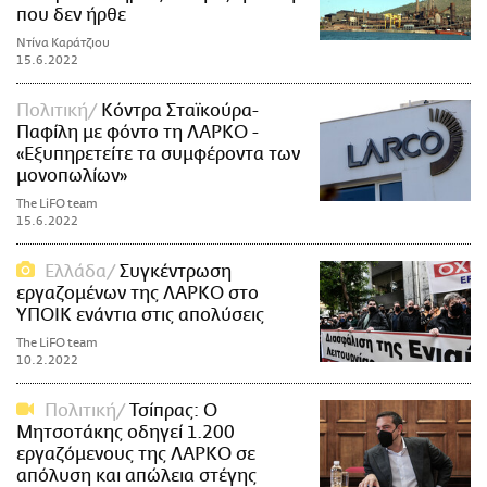
που δεν ήρθε
Ντίνα Καράτζιου
15.6.2022
Πολιτική
Κόντρα Σταϊκούρα-
Παφίλη με φόντο τη ΛΑΡΚΟ -
«Εξυπηρετείτε τα συμφέροντα των
μονοπωλίων»
The LiFO team
15.6.2022
Ελλάδα
Συγκέντρωση
εργαζομένων της ΛΑΡΚΟ στο
ΥΠΟΙΚ ενάντια στις απολύσεις
The LiFO team
10.2.2022
Πολιτική
Τσίπρας: Ο
Μητσοτάκης οδηγεί 1.200
εργαζόμενους της ΛΑΡΚΟ σε
απόλυση και απώλεια στέγης