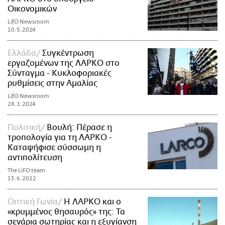
Οικονομικών
LifO Newsroom
10.5.2024
Ελλάδα
Συγκέντρωση
εργαζομένων της ΛΑΡΚΟ στο
Σύνταγμα - Κυκλοφοριακές
ρυθμίσεις στην Αμαλίας
LifO Newsroom
28.3.2024
Πολιτική
Βουλή: Πέρασε η
τροπολογία για τη ΛΑΡΚΟ -
Καταψήφισε σύσσωμη η
αντιπολίτευση
The LiFO team
15.6.2022
Οπτική Γωνία
Η ΛΑΡΚΟ και ο
«κρυμμένος θησαυρός» της: Τα
σενάρια σωτηρίας και η εξυγίανση