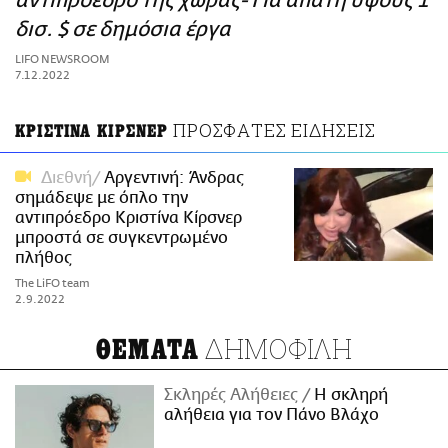
αντιπρόεδρο της χώρας- Για απάτη ύψους 1
ΑΜΠΑ
δισ. $ σε δημόσια έργα
PRINT
LIFO NEWSROOM
7.12.2022
ΠΡΟΣΦΑΤΕΣ ΕΙΔΗΣΕΙΣ
ΚΡΙΣΤΙΝΑ ΚΙΡΣΝΕΡ
Διεθνή
Αργεντινή: Άνδρας
σημάδεψε με όπλο την
αντιπρόεδρο Κριστίνα Κίρσνερ
μπροστά σε συγκεντρωμένο
πλήθος
The LiFO team
2.9.2022
ΔΗΜΟΦΙΛΗ
ΘΕΜΑΤΑ
Σκληρές Αλήθειες
H σκληρή
αλήθεια για τον Πάνο Βλάχο