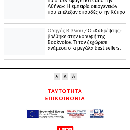
παιδί δεν έφυγε ποτέ από την
Αθήνα»: Η εμπειρία οικογενειών
που επέλεξαν σπουδές στην Κύπρο
Οδηγός Βιβλίου
Ο «Καθρέφτης»
βρέθηκε στην κορυφή της
Bookvoice. Τι τον ξεχώρισε
ανάμεσα στα μεγάλα best sellers;
ΤΑΥΤΟΤΗΤΑ
ΕΠΙΚΟΙΝΩΝΙΑ