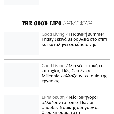
ΔΗΜΟΦΙΛΗ
THE GOOD LIFO
Good Living
Η ιδανική summer
Friday ξεκινά με δουλειά στο σπίτι
και καταλήγει σε κάποιο νησί
Good Living
Μια νέα οπτική της
επιτυχίας: Πώς Gen Zs και
Millennials αλλάζουν το τοπίο της
εργασίας
Εκπαίδευση
Νέοι δικηγόροι
αλλάζουν το τοπίο: Πώς οι
σπουδές Νομικής οδηγούν σε
θεσμική συμμετοχή