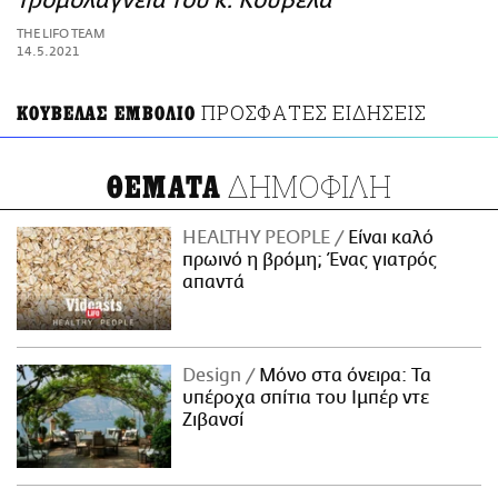
τρομολαγνεία του κ. Κούβελα
ΑΜΠΑ
THE LIFO TEAM
PRINT
14.5.2021
ΠΡΟΣΦΑΤΕΣ ΕΙΔΗΣΕΙΣ
ΚΟΥΒΕΛΑΣ ΕΜΒΟΛΙΟ
ΔΗΜΟΦΙΛΗ
ΘΕΜΑΤΑ
HEALTHY PEOPLE
Είναι καλό
πρωινό η βρόμη; Ένας γιατρός
απαντά
Design
Μόνο στα όνειρα: Τα
υπέροχα σπίτια του Ιμπέρ ντε
Ζιβανσί