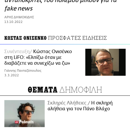
ανταποκριτές του πολέμου μιλούν για τα
ΑΜΠΑ
fake news
PRINT
ΑΡΗΣ ΔΗΜΟΚΙΔΗΣ
13.10.2022
ΠΡΟΣΦΑΤΕΣ ΕΙΔΗΣΕΙΣ
ΚΩΣΤΑΣ ΟΝΙΣΕΝΚΟ
Συνέντευξη
Κώστας Ονισένκο
στη LiFO: «Ελπίζω όταν με
διαβάζετε να συνεχίζω να ζω»
Γιάννης Πανταζόπουλος
3.3.2022
ΔΗΜΟΦΙΛΗ
ΘΕΜΑΤΑ
Σκληρές Αλήθειες
H σκληρή
αλήθεια για τον Πάνο Βλάχο