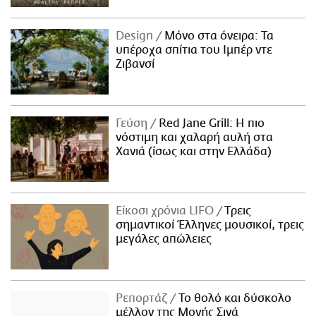
Design
Μόνο στα όνειρα: Τα
υπέροχα σπίτια του Ιμπέρ ντε
Ζιβανσί
Γεύση
Red Jane Grill: Η πιο
νόστιμη και χαλαρή αυλή στα
Χανιά (ίσως και στην Ελλάδα)
Είκοσι χρόνια LIFO
Tρεις
σημαντικοί Έλληνες μουσικοί, τρεις
μεγάλες απώλειες
Ρεπορτάζ
Το θολό και δύσκολο
μέλλον της Μονής Σινά