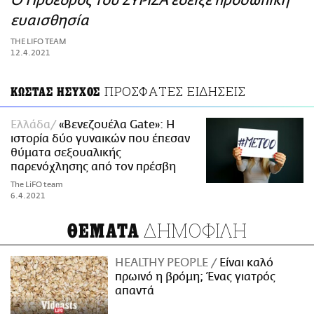
Ο Προέδρος του ΣΥΡΙΖΑ έδειξε προσωπική
ΑΜΠΑ
ευαισθησία
PRINT
THE LIFO TEAM
12.4.2021
ΠΡΟΣΦΑΤΕΣ ΕΙΔΗΣΕΙΣ
ΚΩΣΤΑΣ ΗΣΥΧΟΣ
Ελλάδα
«Βενεζουέλα Gate»: Η
ιστορία δύο γυναικών που έπεσαν
θύματα σεξουαλικής
παρενόχλησης από τον πρέσβη
The LiFO team
6.4.2021
ΔΗΜΟΦΙΛΗ
ΘΕΜΑΤΑ
HEALTHY PEOPLE
Είναι καλό
πρωινό η βρόμη; Ένας γιατρός
απαντά