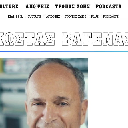
ULTURE
ΑΠΟΨΕΙΣ
ΤΡΟΠΟΣ ΖΩΗΣ
PODCASTS
θόνες
Ιδέες
Μόδα & Στυλ
Σκληρές Αλήθειες
ΕΙΔΗΣΕΙΣ
CULTURE
ΑΠΟΨΕΙΣ
ΤΡΟΠΟΣ ΖΩΗΣ
PLUS
PODCASTS
OnDemand
ουσική
Στήλες
Γεύση
Παράκαμψη
Σκληρές Αλήθειες
προς
έατρο
Οπτική Γωνία
Υγεία & Σώμα
το
ΚΩΣΤΑΣ ΒΑΓΕΝΑ
Αληθινά Εγκλήμα
κυρίως
καστικά
Guests
Ταξίδια
περιεχόμενο
Άλλο ένα podcast
βλίο
Επιστολές
Συνταγές
3.0
χαιολογία
Living
Ψυχή & Σώμα
Ιστορία
Urban
Άκου την επιστήμ
esign
Αγορά
Ιστορία μιας πόλης
ωτογραφία
Pulp Fiction
Radio Lifo
The Review
LiFO Politics
Το κρασί με απλά
λόγια
Ζούμε, ρε!