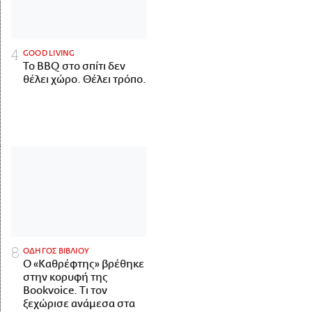
GOOD LIVING
Το BBQ στο σπίτι δεν
θέλει χώρο. Θέλει τρόπο.
ΟΔΗΓΟΣ ΒΙΒΛΙΟΥ
Ο «Καθρέφτης» βρέθηκε
στην κορυφή της
Bookvoice. Τι τον
ξεχώρισε ανάμεσα στα