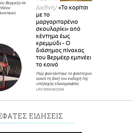
του Βερμεέρ σε
Διεθνή
«Το κορίτσι
πλέον
ψυκτικού.
με το
μαργαριταρένιο
σκουλαρίκι» από
κέντημα έως
κρεμμύδι - Ο
διάσημος πίνακας
του Βερμέερ εμπνέει
το κοινό
Πώς φαντάστηκε το φιλότεχνο
κοινό τη δική του εκδοχή της
υπέροχης ελαιογραφίας
LIFO NEWSROOM
ΣΦΑΤΕΣ ΕΙΔΗΣΕΙΣ