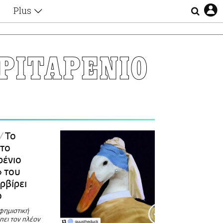
Plus
Θέματα
Συνεντεύξεις
Videos
ΡΙΤΑΡΕΝΙΟ
τα
Αφιερώματα
Ζώδια
Εξομολογήσεις
Blogs
η
Οι Αθηναίοι
Απώλειες
Lgbtqi+
Το
Επιλογές
 το
ρένιο
» του
ρβίρει
ό
φημιστική
πει τον πλέον