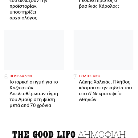
«θα αλλάξουν την
πεθάνει πρώτος ο
προϊστορία»,
βασιλιάς Κάρολος;
υποστηρίζει
αρχαιολόγος
ΠΕΡΙΒΑΛΛΟΝ
ΠΟΛΙΤΙΣΜΟΣ
Ιστορική στιγμή για το
Λάκης Χαλκιάς: Πλήθος
Καζακστάν:
κόσμου στην κηδεία του
Απελευθέρωσαν τίγρη
στο Α' Νεκροταφείο
του Αμούρ στη φύση
Αθηνών
μετά από 70 χρόνια
ΔΗΜΟΦΙΛΗ
THE GOOD LIFO