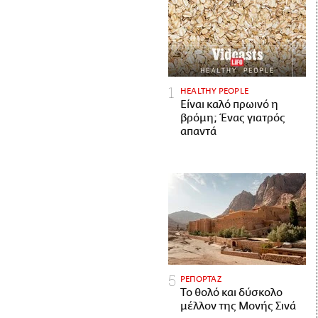
HEALTHY PEOPLE
Είναι καλό πρωινό η
βρόμη; Ένας γιατρός
απαντά
ΡΕΠΟΡΤΑΖ
Το θολό και δύσκολο
μέλλον της Μονής Σινά