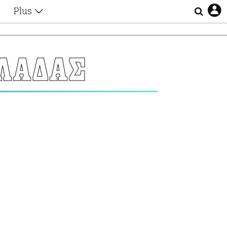
Plus
Θέματα
Συνεντεύξεις
Videos
ΛΑΔΑΣ
τα
Αφιερώματα
Ζώδια
Εξομολογήσεις
Blogs
η
Οι Αθηναίοι
Απώλειες
Lgbtqi+
Επιλογές