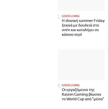
GOOD LIVING
Η ιδανική summer Friday
ξεκινά με δουλειά στο
σπίτι και καταλήγει σε
κάποιο νησί
GOOD LIVING
Οι εργαζόμενοι της
Kaizen Gaming βίωσαν
το World Cup από "μέσα"