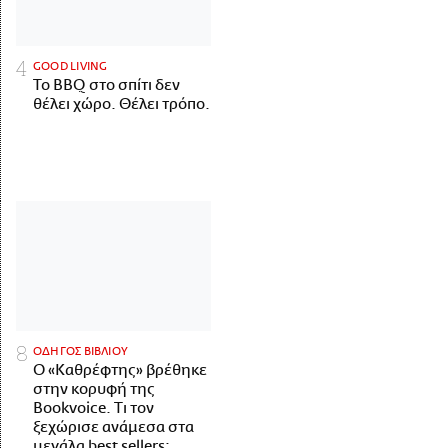
GOOD LIVING
Το BBQ στο σπίτι δεν
θέλει χώρο. Θέλει τρόπο.
ΟΔΗΓΟΣ ΒΙΒΛΙΟΥ
Ο «Καθρέφτης» βρέθηκε
στην κορυφή της
Bookvoice. Τι τον
ξεχώρισε ανάμεσα στα
μεγάλα best sellers;