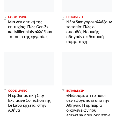
GOOD LIVING
ΕΚΠΑΙΔΕΥΣΗ
Μια νέα οπτική της
Νέοι δικηγόροι αλλάζουν
επιτυχίας: Πώς Gen Zs
το τοπίο: Πώς οι
και Millennials αλλάζουν
σπουδές Νομικής
το τοπίο της εργασίας
οδηγούν σε θεσμική
συμμετοχή
GOOD LIVING
ΕΚΠΑΙΔΕΥΣΗ
Η εμβληματική City
«Νιώσαμε ότι το παιδί
Exclusive Collection της
δεν έφυγε ποτέ από την
Le Labo έρχεται στην
Αθήνα»: Η εμπειρία
Αθήνα
οικογενειών που
επέλεξαν σπουδές στην