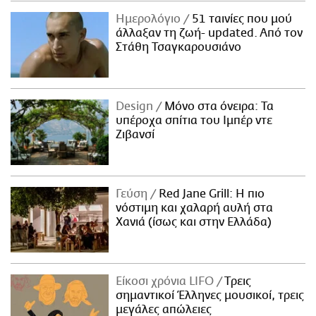
ΑΜΠΑ
Ημερολόγιο
51 ταινίες που μού
PRINT
άλλαξαν τη ζωή- updated. Aπό τον
Στάθη Τσαγκαρουσιάνο
Design
Μόνο στα όνειρα: Τα
υπέροχα σπίτια του Ιμπέρ ντε
Ζιβανσί
Γεύση
Red Jane Grill: Η πιο
νόστιμη και χαλαρή αυλή στα
Χανιά (ίσως και στην Ελλάδα)
Είκοσι χρόνια LIFO
Tρεις
σημαντικοί Έλληνες μουσικοί, τρεις
μεγάλες απώλειες