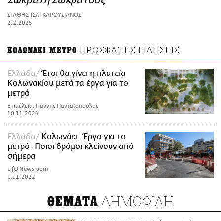
Σωκράτη Σωκράτους
ΑΜΠΑ
ΣΤΑΘΗΣ ΤΣΑΓΚΑΡΟΥΣΙΑΝΟΣ
PRINT
2.2.2025
ΠΡΟΣΦΑΤΕΣ ΕΙΔΗΣΕΙΣ
ΚΟΛΩΝΑΚΙ ΜΕΤΡΟ
Ελλάδα
Έτσι θα γίνει η πλατεία
Κολωνακίου μετά τα έργα για το
μετρό
Επιμέλεια: Γιάννης Πανταζόπουλος
10.11.2023
Ελλάδα
Κολωνάκι: Έργα για το
μετρό- Ποιοι δρόμοι κλείνουν από
σήμερα
LifO Newsroom
1.11.2022
ΔΗΜΟΦΙΛΗ
ΘΕΜΑΤΑ