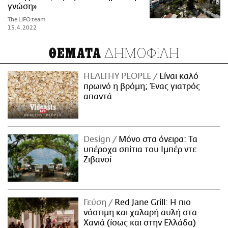
γνώση»
The LiFO team
15.4.2022
ΔΗΜΟΦΙΛΗ
ΘΕΜΑΤΑ
HEALTHY PEOPLE
Είναι καλό
πρωινό η βρόμη; Ένας γιατρός
απαντά
Design
Μόνο στα όνειρα: Τα
υπέροχα σπίτια του Ιμπέρ ντε
Ζιβανσί
Γεύση
Red Jane Grill: Η πιο
νόστιμη και χαλαρή αυλή στα
Χανιά (ίσως και στην Ελλάδα)