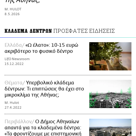
της Αθήνας;
ΑΜΠΑ
M. HULOT
PRINT
8.5.2026
ΠΡΟΣΦΑΤΕΣ ΕΙΔΗΣΕΙΣ
ΚΛΑΔΕΜΑ ΔΕΝΤΡΩΝ
Ελλάδα
«Ω έλατο»: 10-15 ευρώ
ακριβότερο το φυσικό δέντρο
LifO Newsroom
15.12.2022
Θέματα
Υπερβολικό κλάδεμα
δέντρων: Τι επιπτώσεις θα έχει στο
μικροκλίμα της Αθήνας;
M. Hulot
27.4.2022
Περιβάλλον
Ο Δήμος Αθηναίων
απαντά για τα κλαδεμένα δέντρα:
«Τα φροντίζουμε με επιστημονική