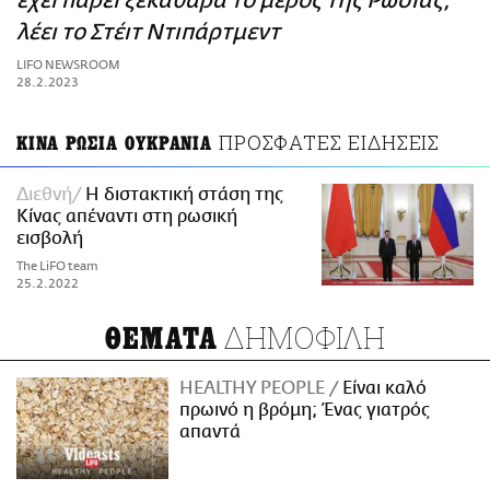
έχει πάρει ξεκάθαρα το μέρος της Ρωσίας,
ΑΜΠΑ
λέει το Στέιτ Ντιπάρτμεντ
PRINT
LIFO NEWSROOM
28.2.2023
ΠΡΟΣΦΑΤΕΣ ΕΙΔΗΣΕΙΣ
ΚΙΝΑ ΡΩΣΙΑ ΟΥΚΡΑΝΙΑ
Διεθνή
Η διστακτική στάση της
Κίνας απέναντι στη ρωσική
εισβολή
The LiFO team
25.2.2022
ΔΗΜΟΦΙΛΗ
ΘΕΜΑΤΑ
HEALTHY PEOPLE
Είναι καλό
πρωινό η βρόμη; Ένας γιατρός
απαντά