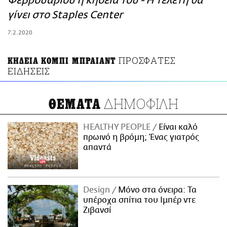
Φεβρουαρίου η κηδεία του - Η τελετή θα
ΑΜΠΑ
γίνει στο Staples Center
PRINT
7.2.2020
ΠΡΟΣΦΑΤΕΣ
ΚΗΔΕΙΑ ΚΟΜΠΙ ΜΠΡΑΙΑΝΤ
ΕΙΔΗΣΕΙΣ
ΔΗΜΟΦΙΛΗ
ΘΕΜΑΤΑ
HEALTHY PEOPLE
Είναι καλό
πρωινό η βρόμη; Ένας γιατρός
απαντά
Design
Μόνο στα όνειρα: Τα
υπέροχα σπίτια του Ιμπέρ ντε
Ζιβανσί