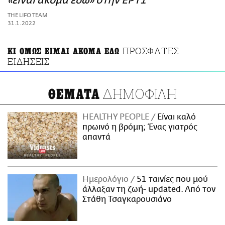
«είναι ακόμα εδώ» στην ΕΡΤ1
ΑΜΠΑ
THE LIFO TEAM
PRINT
31.1.2022
ΠΡΟΣΦΑΤΕΣ
ΚΙ ΟΜΩΣ ΕΙΜΑΙ ΑΚΟΜΑ ΕΔΩ
ΕΙΔΗΣΕΙΣ
ΔΗΜΟΦΙΛΗ
ΘΕΜΑΤΑ
HEALTHY PEOPLE
Είναι καλό
πρωινό η βρόμη; Ένας γιατρός
απαντά
Ημερολόγιο
51 ταινίες που μού
άλλαξαν τη ζωή- updated. Aπό τον
Στάθη Τσαγκαρουσιάνο