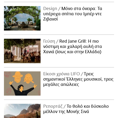
Design
Μόνο στα όνειρα: Τα
υπέροχα σπίτια του Ιμπέρ ντε
Ζιβανσί
Γεύση
Red Jane Grill: Η πιο
νόστιμη και χαλαρή αυλή στα
Χανιά (ίσως και στην Ελλάδα)
Είκοσι χρόνια LIFO
Tρεις
σημαντικοί Έλληνες μουσικοί, τρεις
μεγάλες απώλειες
Ρεπορτάζ
Το θολό και δύσκολο
μέλλον της Μονής Σινά