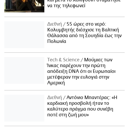
και μετά το Χόλιγουντ σταμάτησε
να της τηλεφωνεί
Διεθνή
55 ώρες στο νερό:
Κολυμβητής διέσχισε τη Βαλτική
Θάλασσα από τη Σουηδία έως την
Πολωνία
Τech & Science
Μούμιες των
Ίνκας παρέχουν την πρώτη
απόδειξη DNA ότι οι Ευρωπαίοι
μετέφεραν την ευλογιά στην
Αμερική
Διεθνή
Αντόνιο Μπαντέρας: «Η
καρδιακή προσβολή ήταν το
καλύτερο πράγμα που συνέβη
ποτέ στη ζωή μου»