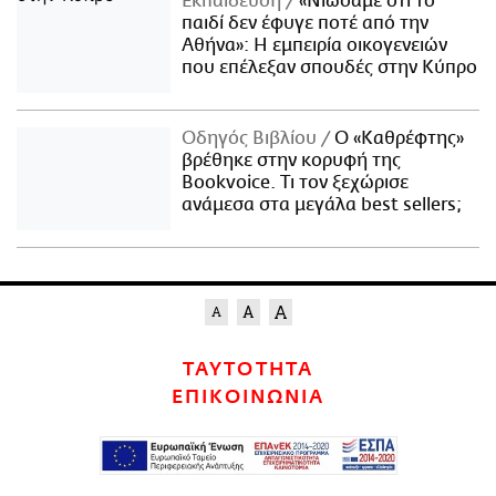
Εκπαίδευση
«Νιώσαμε ότι το
παιδί δεν έφυγε ποτέ από την
Αθήνα»: Η εμπειρία οικογενειών
που επέλεξαν σπουδές στην Κύπρο
Οδηγός Βιβλίου
Ο «Καθρέφτης»
βρέθηκε στην κορυφή της
Bookvoice. Τι τον ξεχώρισε
ανάμεσα στα μεγάλα best sellers;
ΤΑΥΤΟΤΗΤΑ
ΕΠΙΚΟΙΝΩΝΙΑ