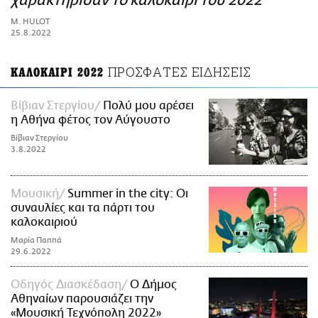
χαρακτήρισαν το καλοκαίρι του 2022
ΑΜΠΑ
M. HULOT
PRINT
25.8.2022
ΠΡΟΣΦΑΤΕΣ ΕΙΔΗΣΕΙΣ
ΚΑΛΟΚΑΙΡΙ 2022
Βίβιαν Στεργίου
Πολύ μου αρέσει
η Αθήνα φέτος τον Αύγουστο
Βίβιαν Στεργίου
3.8.2022
Μουσική
Summer in the city: Οι
συναυλίες και τα πάρτι του
καλοκαιριού
Μαρία Παππά
29.6.2022
Οδηγός Διασκέδαση
Ο Δήμος
Αθηναίων παρουσιάζει την
«Μουσική Τεχνόπολη 2022»