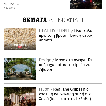
The LiFO team
2.6.2022
ΔΗΜΟΦΙΛΗ
ΘΕΜΑΤΑ
HEALTHY PEOPLE
Είναι καλό
πρωινό η βρόμη; Ένας γιατρός
απαντά
Design
Μόνο στα όνειρα: Τα
υπέροχα σπίτια του Ιμπέρ ντε
Ζιβανσί
Γεύση
Red Jane Grill: Η πιο
νόστιμη και χαλαρή αυλή στα
Χανιά (ίσως και στην Ελλάδα)