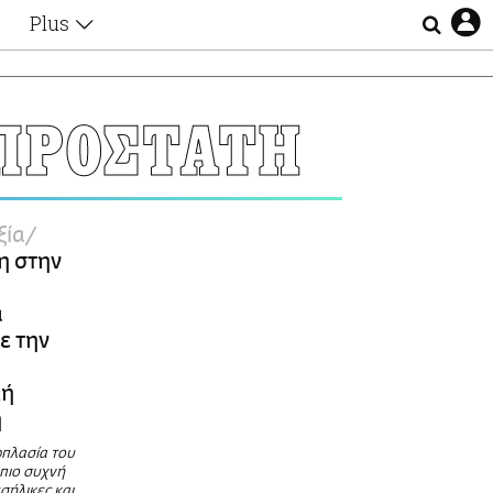
Plus
Θέματα
Συνεντεύξεις
Videos
ΠΡΟΣΤΑΤΗ
τα
Αφιερώματα
Ζώδια
Εξομολογήσεις
Blogs
η
ξία
Οι Αθηναίοι
η στην
Απώλειες
Lgbtqi+
α
Επιλογές
ε την
κή
η
πλασία του
 πιο συχνή
σήλικες και