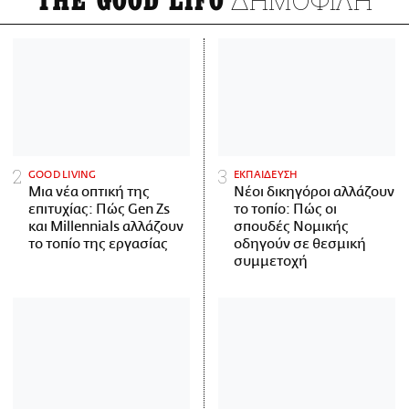
THE GOOD LIFO
GOOD LIVING
ΕΚΠΑΙΔΕΥΣΗ
Μια νέα οπτική της
Νέοι δικηγόροι αλλάζουν
επιτυχίας: Πώς Gen Zs
το τοπίο: Πώς οι
και Millennials αλλάζουν
σπουδές Νομικής
το τοπίο της εργασίας
οδηγούν σε θεσμική
συμμετοχή