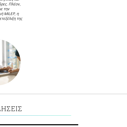
δρες. Πλέον,
με την
κή MiLEP, η
ετεξέλιξη της
ΔΗΣΕΙΣ