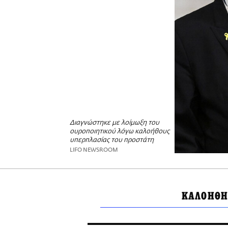
Διαγνώστηκε με λοίμωξη του
ουροποιητικού λόγω καλοήθους
υπερπλασίας του προστάτη
LIFO NEWSROOM
ΚΑΛΟΗΘΗ