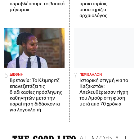
παραβλέπουμε το βασικό
προϊστορία»,
μήνυμα»
υποστηρίζει
αρχαιολόγος
ΔΙΕΘΝΗ
ΠΕΡΙΒΑΛΛΟΝ
Βρετανία: Το Κέιμπριτζ
Ιστορική στιγμή για το
επανεξετάζει τις
Καζακστάν:
διαδικασίες πρόσληψης
Απελευθέρωσαν τίγρη
καθηγητών μετά την
του Αμούρ στη φύση
παραίτηση διδάσκοντα
μετά από 70 χρόνια
για λογοκλοπή
ΔΗΜΟΦΙΛΗ