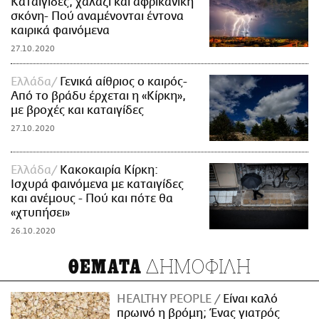
Καταιγίδες, χαλάζι και αφρικανική
σκόνη- Πού αναμένονται έντονα
καιρικά φαινόμενα
27.10.2020
Ελλάδα
Γενικά αίθριος ο καιρός-
Από το βράδυ έρχεται η «Κίρκη»,
με βροχές και καταιγίδες
27.10.2020
Ελλάδα
Κακοκαιρία Κίρκη:
Ισχυρά φαινόμενα με καταιγίδες
και ανέμους - Πού και πότε θα
«χτυπήσει»
26.10.2020
ΔΗΜΟΦΙΛΗ
ΘΕΜΑΤΑ
HEALTHY PEOPLE
Είναι καλό
πρωινό η βρόμη; Ένας γιατρός