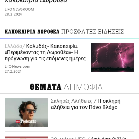
κακοκαιρία Δωροθέα
ΑΜΠΑ
LIFO NEWSROOM
PRINT
28.2.2024
ΠΡΟΣΦΑΤΕΣ ΕΙΔΗΣΕΙΣ
ΚΑΚΟΚΑΙΡΙΑ ΔΩΡΟΘΕΑ
Ελλάδα
Κολυδάς- Κακοκαιρία:
«Περιμένοντας τη Δωροθέα»- Η
πρόγνωση για τις επόμενες ημέρες
LifO Newsroom
27.2.2024
ΔΗΜΟΦΙΛΗ
ΘΕΜΑΤΑ
Σκληρές Αλήθειες
H σκληρή
αλήθεια για τον Πάνο Βλάχο