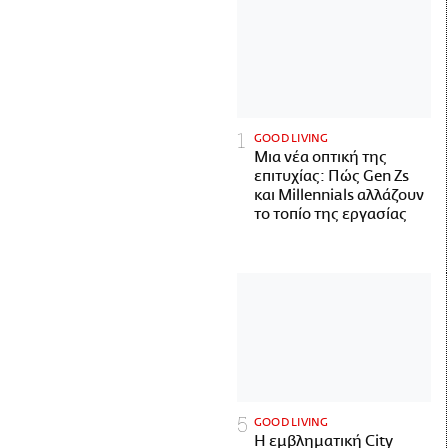
GOOD LIVING
Μια νέα οπτική της
επιτυχίας: Πώς Gen Zs
και Millennials αλλάζουν
το τοπίο της εργασίας
GOOD LIVING
Η εμβληματική City