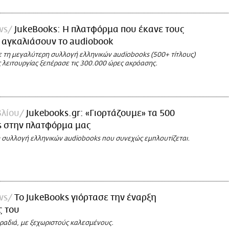
ws
JukeBooks: Η πλατφόρμα που έκανε τους
 αγκαλιάσουν το audiobook
 τη μεγαλύτερη συλλογή ελληνικών audiobooks (500+ τίτλους)
 λειτουργίας ξεπέρασε τις 300.000 ώρες ακρόασης.
βλίου
Jukebooks.gr: «Γιορτάζουμε» τα 500
s στην πλατφόρμα μας
 συλλογή ελληνικών audiobooks που συνεχώς εμπλουτίζεται.
ws
Το JukeBooks γιόρτασε την έναρξη
ς του
βραδιά, με ξεχωριστούς καλεσμένους.