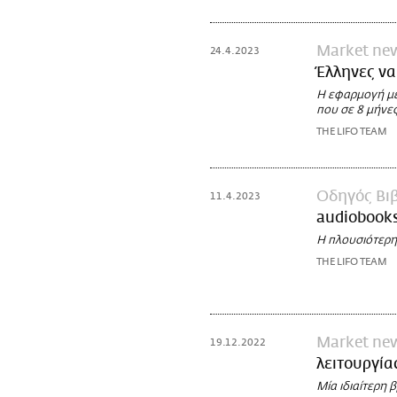
Market ne
24.4.2023
Έλληνες να
Η εφαρμογή με
που σε 8 μήνες
THE LIFO TEAM
Οδηγός Βι
11.4.2023
audiobook
Η πλουσιότερη
THE LIFO TEAM
Market ne
19.12.2022
λειτουργία
Μία ιδιαίτερη 