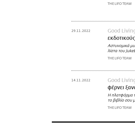
THE LIFO TEAM
Good Livin
29.11.2022
εκδοτικούς
Αστυνομικά μυθ
λίστα του Juke
THE LIFO TEAM
Good Livin
14.11.2022
φέρνει ξαν
Η πλατφόρμα τ
το βιβλίο σου 
THE LIFO TEAM