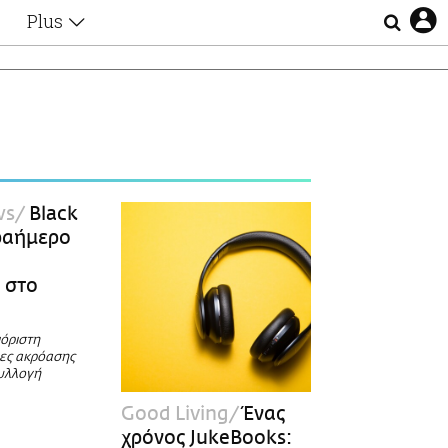
Plus
Θέματα
Συνεντεύξεις
Videos
τα
Αφιερώματα
Ζώδια
Εξομολογήσεις
Blogs
η
ws
Black
Οι Αθηναίοι
τραήμερο
Απώλειες
Lgbtqi+
 στο
Επιλογές
όριστη
ες ακρόασης
συλλογή
Good Living
Ένας
χρόνος JukeBooks: