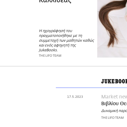
Καλλιθέας
Η ηχογράφησή του
πραγματοποιήθηκε με τη
συμμετοχή των μαθητών καθώς
και ενός αφηγητή της
JukeBooks.
THE LIFO TEAM
JUKEBOO
Market ne
17.5.2023
Βιβλίου Θ
Δυναμική παρου
THE LIFO TEAM