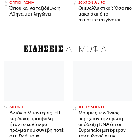
ΟΠΤΙΚΗ ΓΩΝΙΑ
20 ΧΡΟΝΙΑ LIFO
Όπου και να ταξιδέψω η
Οι εναλλακτικοί: Όσο πιο
Αθήνα με πληγώνει
μακριά από το
mainstream γίνεται
ΔΗΜΟΦΙΛΗ
ΕΙΔΗΣΕΙΣ
ΔΙΕΘΝΗ
ΤECH & SCIENCE
Αντόνιο Μπαντέρας: «Η
Μούμιες των Ίνκας
καρδιακή προσβολή
παρέχουν την πρώτη
ήταν το καλύτερο
απόδειξη DNA ότι οι
πράγμα που συνέβη ποτέ
Ευρωπαίοι μετέφεραν
στη ζωή μου»
την ευλογιά στην