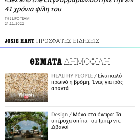
«Sex and the City» αρραβωνιάστηκε την επί
ΑΜΠΑ
41 χρόνια φίλη του
PRINT
THE LIFO TEAM
24.11.2022
ΠΡΟΣΦΑΤΕΣ ΕΙΔΗΣΕΙΣ
JOSIE HART
ΔΗΜΟΦΙΛΗ
ΘΕΜΑΤΑ
HEALTHY PEOPLE
Είναι καλό
πρωινό η βρόμη; Ένας γιατρός
απαντά
Design
Μόνο στα όνειρα: Τα
υπέροχα σπίτια του Ιμπέρ ντε
Ζιβανσί