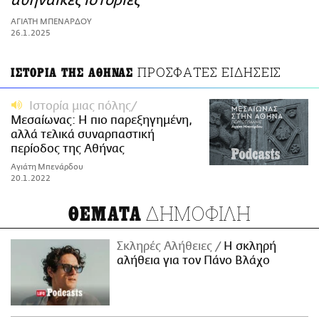
αθηναϊκές ιστορίες
ΑΜΠΑ
ΑΓΙΑΤΗ ΜΠΕΝΑΡΔΟΥ
PRINT
26.1.2025
ΠΡΟΣΦΑΤΕΣ ΕΙΔΗΣΕΙΣ
ΙΣΤΟΡΙΑ ΤΗΣ ΑΘΗΝΑΣ
Ιστορία μιας πόλης
Μεσαίωνας: Η πιο παρεξηγημένη,
αλλά τελικά συναρπαστική
περίοδος της Αθήνας
Αγιάτη Μπενάρδου
20.1.2022
ΔΗΜΟΦΙΛΗ
ΘΕΜΑΤΑ
Σκληρές Αλήθειες
H σκληρή
αλήθεια για τον Πάνο Βλάχο