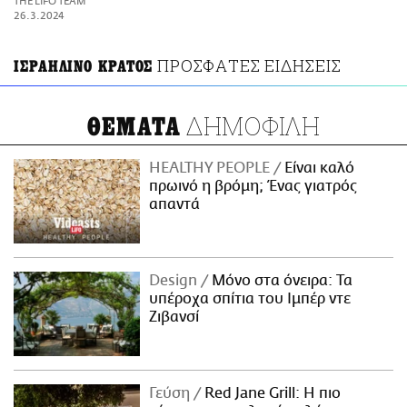
THE LIFO TEAM
ΑΜΠΑ
26.3.2024
PRINT
ΠΡΟΣΦΑΤΕΣ ΕΙΔΗΣΕΙΣ
ΙΣΡΑΗΛΙΝΟ ΚΡΑΤΟΣ
ΔΗΜΟΦΙΛΗ
ΘΕΜΑΤΑ
HEALTHY PEOPLE
Είναι καλό
πρωινό η βρόμη; Ένας γιατρός
απαντά
Design
Μόνο στα όνειρα: Τα
υπέροχα σπίτια του Ιμπέρ ντε
Ζιβανσί
Γεύση
Red Jane Grill: Η πιο