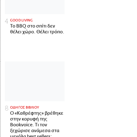
GOOD LIVING
Το BBQ στο σπίτι δεν
θέλει χώρο. Θέλει τρόπο.
ΟΔΗΓΟΣ ΒΙΒΛΙΟΥ
Ο «Καθρέφτης» βρέθηκε
στην κορυφή της
Bookvoice. Τι τον
ξεχώρισε ανάμεσα στα
μεγάλα best sellers;