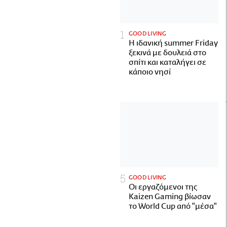
GOOD LIVING
Η ιδανική summer Friday
ξεκινά με δουλειά στο
σπίτι και καταλήγει σε
κάποιο νησί
GOOD LIVING
Οι εργαζόμενοι της
Kaizen Gaming βίωσαν
το World Cup από "μέσα"