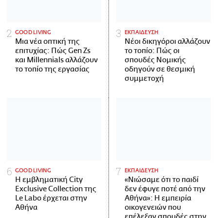
GOOD LIVING
ΕΚΠΑΙΔΕΥΣΗ
Μια νέα οπτική της
Νέοι δικηγόροι αλλάζουν
επιτυχίας: Πώς Gen Zs
το τοπίο: Πώς οι
και Millennials αλλάζουν
σπουδές Νομικής
το τοπίο της εργασίας
οδηγούν σε θεσμική
συμμετοχή
GOOD LIVING
ΕΚΠΑΙΔΕΥΣΗ
Η εμβληματική City
«Νιώσαμε ότι το παιδί
Exclusive Collection της
δεν έφυγε ποτέ από την
Le Labo έρχεται στην
Αθήνα»: Η εμπειρία
Αθήνα
οικογενειών που
επέλεξαν σπουδές στην