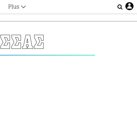
Plus
Θέματα
Συνεντεύξεις
Videos
ΑΣΣΑΣ
τα
Αφιερώματα
Ζώδια
Εξομολογήσεις
Blogs
η
Οι Αθηναίοι
Απώλειες
Lgbtqi+
Επιλογές