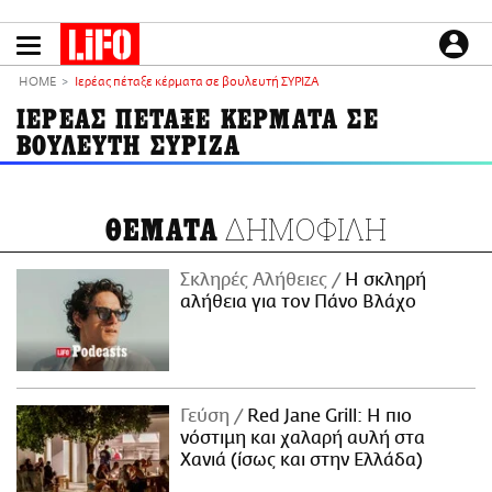
Παράκαμψη
προς
το
ΕΙΔΗΣΕΙΣ
κυρίως
HOME
Ιερέας πέταξε κέρματα σε βουλευτή ΣΥΡΙΖΑ
περιεχόμενο
CULTURE
ΙΕΡΕΑΣ ΠΕΤΑΞΕ ΚΕΡΜΑΤΑ ΣΕ
ΒΟΥΛΕΥΤΗ ΣΥΡΙΖΑ
ΑΠΟΨΕΙΣ
ΤΡΟΠΟΣ ΖΩΗΣ
PODCASTS
ΔΗΜΟΦΙΛΗ
ΘΕΜΑΤΑ
Plus
Σκληρές Αλήθειες
H σκληρή
αλήθεια για τον Πάνο Βλάχο
LIFO SHOP
NEWSLETTER
ΜΙΚΡΟΠΡΑΓΜΑΤΑ
Γεύση
Red Jane Grill: Η πιο
THE GOOD LIFO
νόστιμη και χαλαρή αυλή στα
LIFOLAND
Χανιά (ίσως και στην Ελλάδα)
CITY GUIDE