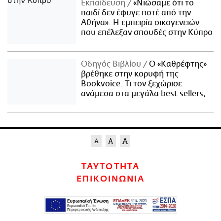
Εκπαίδευση
«Νιώσαμε ότι το
παιδί δεν έφυγε ποτέ από την
Αθήνα»: Η εμπειρία οικογενειών
που επέλεξαν σπουδές στην Κύπρο
Οδηγός Βιβλίου
Ο «Καθρέφτης»
βρέθηκε στην κορυφή της
Bookvoice. Τι τον ξεχώρισε
ανάμεσα στα μεγάλα best sellers;
ΤΑΥΤΟΤΗΤΑ
ΕΠΙΚΟΙΝΩΝΙΑ