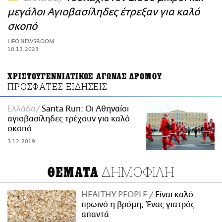
ΑΜΠΑ
μεγάλοι Αγιοβασίληδες έτρεξαν για καλό
PRINT
σκοπό
LIFO NEWSROOM
10.12.2023
ΧΡΙΣΤΟΥΓΕΝΝΙΑΤΙΚΟΣ ΑΓΩΝΑΣ ΔΡΟΜΟΥ
ΠΡΟΣΦΑΤΕΣ ΕΙΔΗΣΕΙΣ
Ελλάδα
Santa Run: Οι Αθηναίοι
αγιοβασίληδες τρέχουν για καλό
σκοπό
3.12.2019
ΔΗΜΟΦΙΛΗ
ΘΕΜΑΤΑ
HEALTHY PEOPLE
Είναι καλό
πρωινό η βρόμη; Ένας γιατρός
απαντά