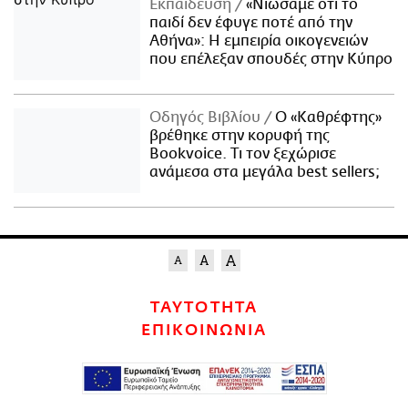
Εκπαίδευση
«Νιώσαμε ότι το
παιδί δεν έφυγε ποτέ από την
Αθήνα»: Η εμπειρία οικογενειών
που επέλεξαν σπουδές στην Κύπρο
Οδηγός Βιβλίου
Ο «Καθρέφτης»
βρέθηκε στην κορυφή της
Bookvoice. Τι τον ξεχώρισε
ανάμεσα στα μεγάλα best sellers;
ΤΑΥΤΟΤΗΤΑ
ΕΠΙΚΟΙΝΩΝΙΑ