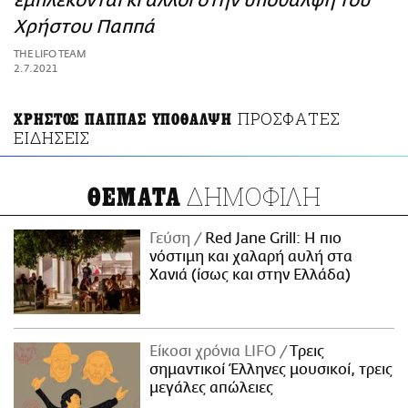
εμπλέκονται κι άλλοι στην υπόθαλψη του
ΑΜΠΑ
Χρήστου Παππά
PRINT
THE LIFO TEAM
2.7.2021
ΠΡΟΣΦΑΤΕΣ
ΧΡΗΣΤΟΣ ΠΑΠΠΑΣ ΥΠΟΘΑΛΨΗ
ΕΙΔΗΣΕΙΣ
ΔΗΜΟΦΙΛΗ
ΘΕΜΑΤΑ
Γεύση
Red Jane Grill: Η πιο
νόστιμη και χαλαρή αυλή στα
Χανιά (ίσως και στην Ελλάδα)
Είκοσι χρόνια LIFO
Tρεις
σημαντικοί Έλληνες μουσικοί, τρεις
μεγάλες απώλειες