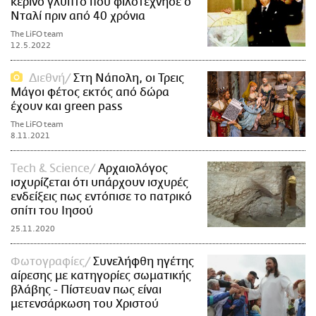
κέρινο γλυπτό που φιλοτέχνησε ο
Νταλί πριν από 40 χρόνια
The LiFO team
12.5.2022
Διεθνή
Στη Νάπολη, οι Τρεις
Μάγοι φέτος εκτός από δώρα
έχουν και green pass
The LiFO team
8.11.2021
Τech & Science
Αρχαιολόγος
ισχυρίζεται ότι υπάρχουν ισχυρές
ενδείξεις πως εντόπισε το πατρικό
σπίτι του Ιησού
25.11.2020
Φωτογραφίες
Συνελήφθη ηγέτης
αίρεσης με κατηγορίες σωματικής
βλάβης - Πίστευαν πως είναι
μετενσάρκωση του Χριστού