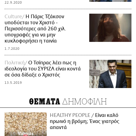
22.9.2020
Culture
Η Πάρις Τζάκσον
υποδύεται τον Χριστό -
Περισσότερες από 260 χιλ.
υπογραφές για να μην
κυκλοφορήσει η ταινία
1.7.2020
Πολιτική
Ο Τσίπρας λέει πως η
ιδεολογία του ΣΥΡΙΖΑ είναι κοντά
σε όσα δίδαξε ο Χριστός
13.5.2019
ΔΗΜΟΦΙΛΗ
ΘΕΜΑΤΑ
HEALTHY PEOPLE
Είναι καλό
πρωινό η βρόμη; Ένας γιατρός
απαντά