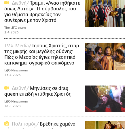
Διεθνή
Τραμπ: «Αναστηθήκατε
όπως Αυτός» - Η σύμβουλος του
για θέματα θρησκείας τον
συνέκρινε με τον Χριστό
The LiFO team
2.4.2026
TV & Media
Ιησούς Χριστός, σταρ
της μικρής και μεγάλης οθόνης:
Πώς ο Μεσσίας έγινε τηλεοπτικό
και κινηματογραφικό φαινόμενο
LifO Newsroom
13.4.2025
Διεθνή
Μηνύσεις σε drag
queen επειδή ντύθηκε Χριστός
LifO Newsroom
18.8.2023
Πολιτισμός
Βρέθηκε χαμένο