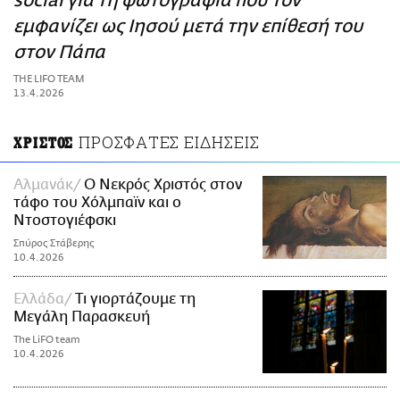
social για τη φωτογραφία που τον
ΑΜΠΑ
εμφανίζει ως Ιησού μετά την επίθεσή του
PRINT
στον Πάπα
THE LIFO TEAM
13.4.2026
ΠΡΟΣΦΑΤΕΣ ΕΙΔΗΣΕΙΣ
ΧΡΙΣΤΟΣ
Αλμανάκ
Ο Νεκρός Χριστός στον
τάφο του Χόλμπαϊν και ο
Ντοστογιέφσκι
Σπύρος Στάβερης
10.4.2026
Ελλάδα
Τι γιορτάζουμε τη
Μεγάλη Παρασκευή
The LiFO team
10.4.2026