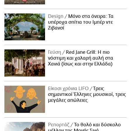
Design
Μόνο στα όνειρα: Τα
υπέροχα σπίτια του Ιμπέρ ντε
Ζιβανσί
Γεύση
Red Jane Grill: Η πιο
νόστιμη και χαλαρή αυλή στα
Χανιά (ίσως και στην Ελλάδα)
Είκοσι χρόνια LIFO
Tρεις
σημαντικοί Έλληνες μουσικοί, τρεις
μεγάλες απώλειες
Ρεπορτάζ
Το θολό και δύσκολο
μέλλον της Μονής Σινά